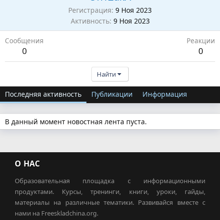
Регистрация
9 Ноя 2023
Активность
9 Ноя 2023
Сообщения
Реакции
0
0
Найти
Последняя активность
Публикации
Информация
В данный момент новостная лента пуста.
О НАС
Образовательная площадка с информационными
продуктами. Курсы, тренинги, книги, уроки, гайды,
материалы на различные тематики. Развивайся вместе с
нами на Freeskladchina.org.