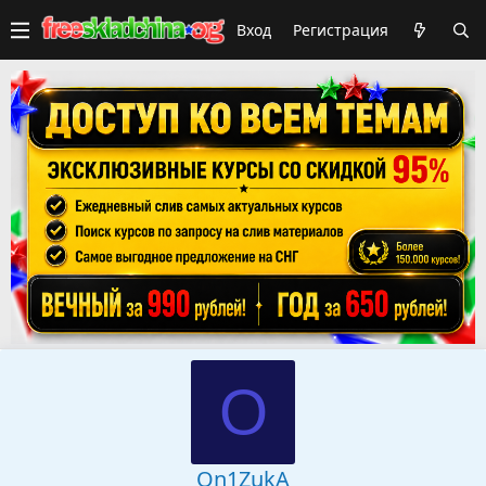
Вход
Регистрация
O
On1ZukA