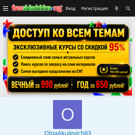
Вход
Регистрация
O
OlgaAkulevich83