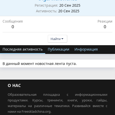
Регистрация
20 Сен 2025
Активность
20 Сен 2025
Сообщения
Реакции
0
0
Найти
Последняя активность
Публикации
Информация
В данный момент новостная лента пуста.
О НАС
Образовательная площадка с информационными
продуктами. Курсы, тренинги, книги, уроки, гайды,
материалы на различные тематики. Развивайся вместе с
нами на Freeskladchina.org.