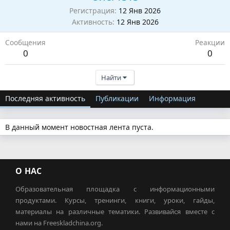
Регистрация
12 Янв 2026
Активность
12 Янв 2026
Сообщения
Реакции
0
0
Найти
Последняя активность
Публикации
Информация
В данный момент новостная лента пуста.
О НАС
Образовательная площадка с информационными
продуктами. Курсы, тренинги, книги, уроки, гайды,
материалы на различные тематики. Развивайся вместе с
нами на Freeskladchina.org.