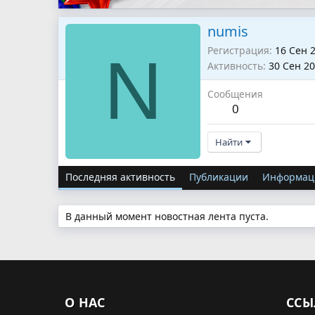
numis
Регистрация
16 Сен 
N
Активность
30 Сен 2
Сообщения
0
Найти
Последняя активность
Публикации
Информац
В данный момент новостная лента пуста.
О НАС
ССЫ