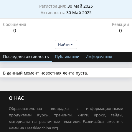
Регистрация
30 Май 2025
Активность
30 Май 2025
Сообщения
Реакции
0
0
Найти
Последняя активность
Публикации
Информация
В данный момент новостная лента пуста.
О НАС
Образовательная площадка с информационными
продуктами. Курсы, тренинги, книги, уроки, гайды,
материалы на различные тематики. Развивайся вместе с
нами на Freeskladchina.org.