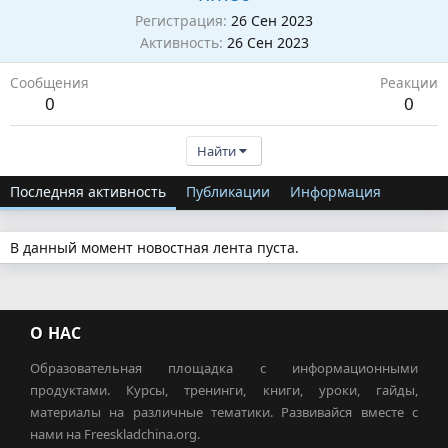
Регистрация
26 Сен 2023
Активность
26 Сен 2023
Сообщения
Реакции
0
0
Найти
Последняя активность
Публикации
Информация
В данный момент новостная лента пуста.
О НАС
Образовательная площадка с информационными
продуктами. Курсы, тренинги, книги, уроки, гайды,
материалы на различные тематики. Развивайся вместе с
нами на Freeskladchina.org.