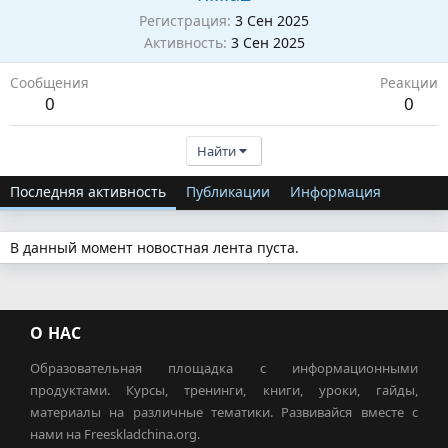
Регистрация
3 Сен 2025
Активность
3 Сен 2025
Сообщения
Реакции
0
0
Найти
Последняя активность
Публикации
Информация
В данный момент новостная лента пуста.
О НАС
Образовательная площадка с информационными
продуктами. Курсы, тренинги, книги, уроки, гайды,
материалы на различные тематики. Развивайся вместе с
нами на Freeskladchina.org.