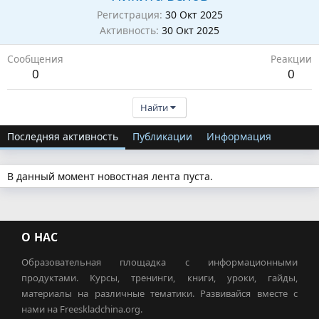
Регистрация
30 Окт 2025
Активность
30 Окт 2025
Сообщения
Реакции
0
0
Найти
Последняя активность
Публикации
Информация
В данный момент новостная лента пуста.
О НАС
Образовательная площадка с информационными
продуктами. Курсы, тренинги, книги, уроки, гайды,
материалы на различные тематики. Развивайся вместе с
нами на Freeskladchina.org.