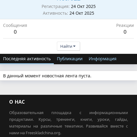
Регистрация
24 Окт 2025
Активность
24 Окт 2025
Сообщения
Реакции
0
0
Найти
Последняя активность
Публикации
Информация
В данный момент новостная лента пуста.
О НАС
Образовательная площадка с информационными
продуктами. Курсы, тренинги, книги, уроки, гайды,
материалы на различные тематики. Развивайся вместе с
нами на Freeskladchina.org.