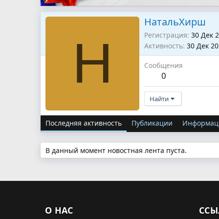
НатальХирш
Регистрация
30 Дек 
Н
Активность
30 Дек 2
Сообщения
0
Найти
Последняя активность
Публикации
Информац
В данный момент новостная лента пуста.
О НАС
ССЫ