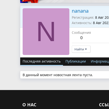
nanana
Регистрация
8 Авг 20
N
Активность
8 Авг 202
Сообщения
0
Найти
Последняя активность
Публикации
Информац
В данный момент новостная лента пуста.
О НАС
ССЫ