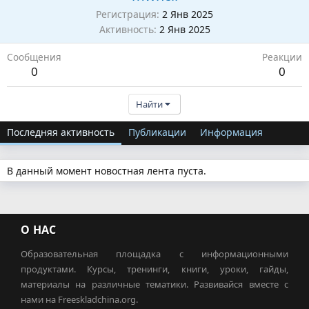
Регистрация
2 Янв 2025
Активность
2 Янв 2025
Сообщения
Реакции
0
0
Найти
Последняя активность
Публикации
Информация
В данный момент новостная лента пуста.
О НАС
Образовательная площадка с информационными
продуктами. Курсы, тренинги, книги, уроки, гайды,
материалы на различные тематики. Развивайся вместе с
нами на Freeskladchina.org.