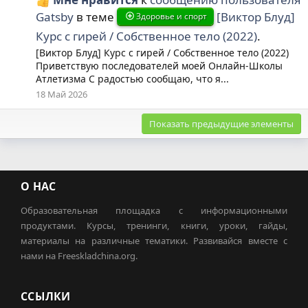
Gatsby
в теме
[Виктор Блуд]
Здоровье и спорт
Курс с гирей / Собственное тело (2022)
.
[Виктор Блуд] Курс с гирей / Собственное тело (2022)
Приветствую последователей моей Онлайн-Школы
Атлетизма С радостью сообщаю, что я...
18 Май 2026
Показать предыдущие элементы
О НАС
Образовательная площадка с информационными
продуктами. Курсы, тренинги, книги, уроки, гайды,
материалы на различные тематики. Развивайся вместе с
нами на Freeskladchina.org.
ССЫЛКИ