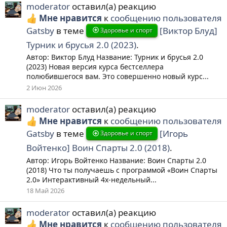
moderator
оставил(а) реакцию
Мне нравится
к
сообщению пользователя
Gatsby
в теме
[Виктор Блуд]
Здоровье и спорт
Турник и брусья 2.0 (2023)
.
Автор: Виктор Блуд Название: Турник и брусья 2.0
(2023) Новая версия курса бестселлера
полюбившегося вам. Это совершенно новый курс...
2 Июн 2026
moderator
оставил(а) реакцию
Мне нравится
к
сообщению пользователя
Gatsby
в теме
[Игорь
Здоровье и спорт
Войтенко] Воин Спарты 2.0 (2018)
.
Автор: Игорь Войтенко Название: Воин Спарты 2.0
(2018) Что ты получаешь с программой «Воин Спарты
2.0» Интерактивный 4х-недельный...
18 Май 2026
moderator
оставил(а) реакцию
Мне нравится
к
сообщению пользователя