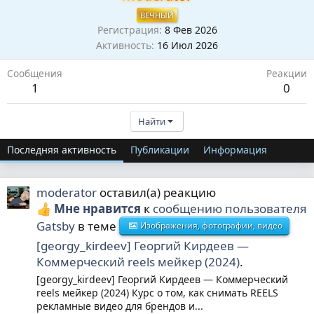
ВЕЧНЫЙ
Регистрация
8 Фев 2026
Активность
16 Июл 2026
Сообщения
Реакции
1
0
Найти
Последняя активность
Публикации
Информация
moderator
оставил(а) реакцию
Мне нравится
к
сообщению пользователя
Gatsby
в теме
Изображения, фотографии, видео
[georgy_kirdeev] Георгий Кирдеев ―
Коммерческий reels мейкер (2024)
.
[georgy_kirdeev] Георгий Кирдеев ― Коммерческий
reels мейкер (2024) Курс о том, как снимать REELS
рекламные видео для брендов и...