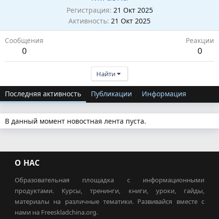
Регистрация
21 Окт 2025
Активность
21 Окт 2025
Сообщения
Реакции
0
0
Найти
Последняя активность
Публикации
Информация
В данный момент новостная лента пуста.
О НАС
Образовательная площадка с информационными
продуктами. Курсы, тренинги, книги, уроки, гайды,
материалы на различные тематики. Развивайся вместе с
нами на Freeskladchina.org.