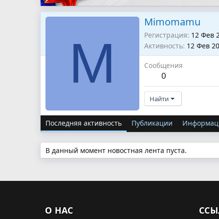
Mimomamu
Регистрация
12 Фев 
M
Активность
12 Фев 2
Сообщения
0
Найти
Последняя активность
Публикации
Информац
В данный момент новостная лента пуста.
О НАС
ССЫ