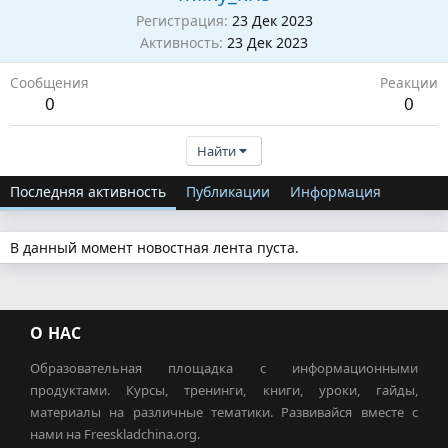
Регистрация
23 Дек 2023
Активность
23 Дек 2023
Сообщения
Реакции
0
0
Найти
Последняя активность
Публикации
Информация
В данный момент новостная лента пуста.
О НАС
Образовательная площадка с информационными
продуктами. Курсы, тренинги, книги, уроки, гайды,
материалы на различные тематики. Развивайся вместе с
нами на Freeskladchina.org.