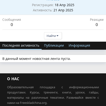
Регистрация
18 Апр 2025
Активность
21 Апр 2025
Сообщения
Реакции
0
0
Найти
Последняя активность
Публикации
Информация
В данный момент новостная лента пуста.
О НАС
Образовательная площадка с информационными
продуктами. Курсы, тренинги, книги, уроки, гайды,
материалы на различные тематики. Развивайся вместе с
нами на Freeskladchina.org.