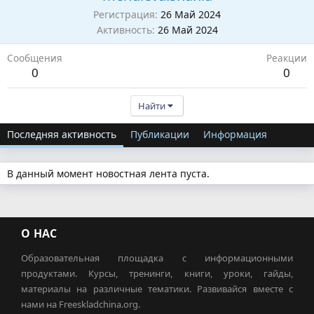
Регистрация
26 Май 2024
Активность
26 Май 2024
Сообщения
Реакции
0
0
Найти
Последняя активность
Публикации
Информация
В данный момент новостная лента пуста.
О НАС
Образовательная площадка с информационными
продуктами. Курсы, тренинги, книги, уроки, гайды,
материалы на различные тематики. Развивайся вместе с
нами на Freeskladchina.org.