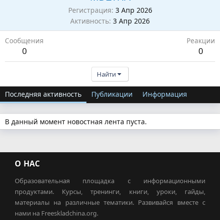
Регистрация
3 Апр 2026
Активность
3 Апр 2026
Сообщения
Реакции
0
0
Найти
Последняя активность
Публикации
Информация
В данный момент новостная лента пуста.
О НАС
Образовательная площадка с информационными
продуктами. Курсы, тренинги, книги, уроки, гайды,
материалы на различные тематики. Развивайся вместе с
нами на Freeskladchina.org.