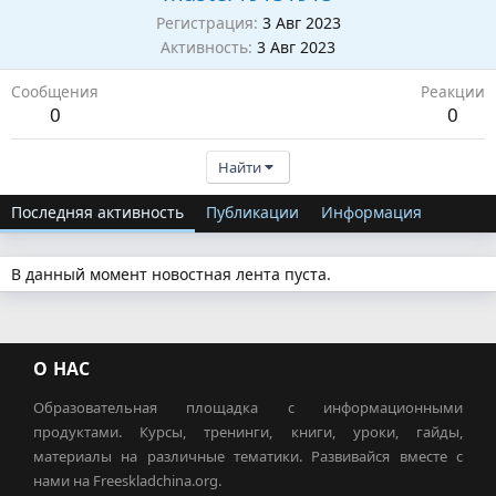
Регистрация
3 Авг 2023
Активность
3 Авг 2023
Сообщения
Реакции
0
0
Найти
Последняя активность
Публикации
Информация
В данный момент новостная лента пуста.
О НАС
Образовательная площадка с информационными
продуктами. Курсы, тренинги, книги, уроки, гайды,
материалы на различные тематики. Развивайся вместе с
нами на Freeskladchina.org.