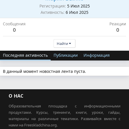
Регистрация
5 Июл 2025
Активность
6 Июл 2025
Сообщения
Реакции
0
0
Найти
Последняя активность
Публикации
Информация
В данный момент новостная лента пуста.
О НАС
Образовательная площадка с информационными
продуктами. Курсы, тренинги, книги, уроки, гайды,
материалы на различные тематики. Развивайся вместе с
нами на Freeskladchina.org.