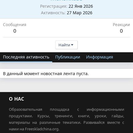
Регистрация
22 Янв 2026
Активность
27 Мар 2026
Сообщения
Реакции
0
0
Найти
Последняя активность
Публикации
Информация
В данный момент новостная лента пуста.
О НАС
Образовательная площадка с информационными
продуктами. Курсы, тренинги, книги, уроки, гайды,
материалы на различные тематики. Развивайся вместе с
нами на Freeskladchina.org.