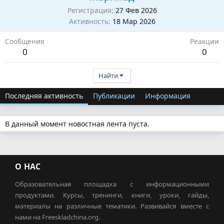
Регистрация
27 Фев 2026
Активность
18 Мар 2026
Сообщения
Реакции
0
0
Найти
Последняя активность
Публикации
Информация
В данный момент новостная лента пуста.
О НАС
Образовательная площадка с информационными
продуктами. Курсы, тренинги, книги, уроки, гайды,
материалы на различные тематики. Развивайся вместе с
нами на Freeskladchina.org.