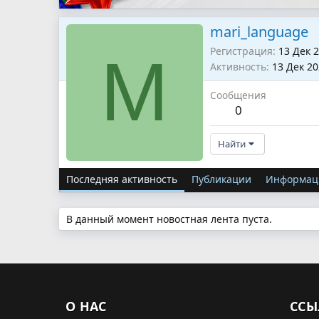
mari_language
Регистрация
13 Дек 
M
Активность
13 Дек 2
Сообщения
0
Найти
Последняя активность
Публикации
Информац
В данный момент новостная лента пуста.
О НАС
ССЫ