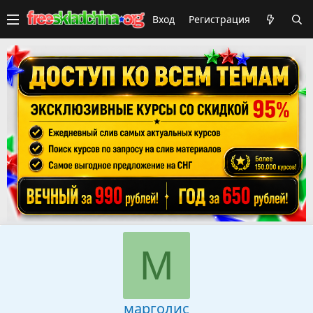
Вход
Регистрация
М
марголис