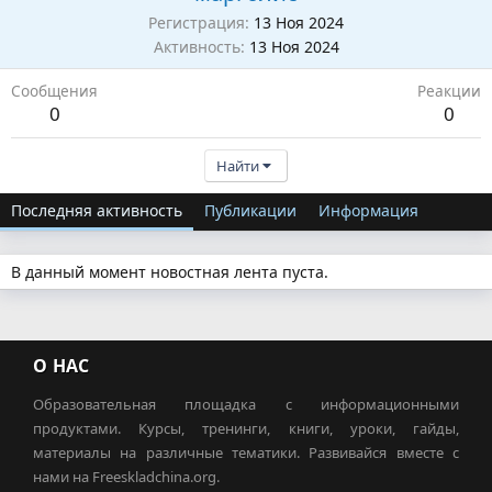
Регистрация
13 Ноя 2024
Активность
13 Ноя 2024
Сообщения
Реакции
0
0
Найти
Последняя активность
Публикации
Информация
В данный момент новостная лента пуста.
О НАС
Образовательная площадка с информационными
продуктами. Курсы, тренинги, книги, уроки, гайды,
материалы на различные тематики. Развивайся вместе с
нами на Freeskladchina.org.