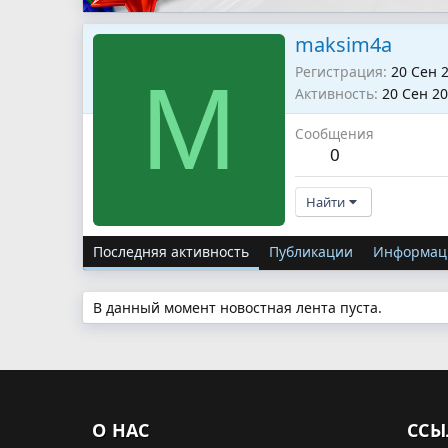
maksim4a
Регистрация
20 Сен 
M
Активность
20 Сен 2
Сообщения
0
Найти
Последняя активность
Публикации
Информац
В данный момент новостная лента пуста.
О НАС
ССЫ