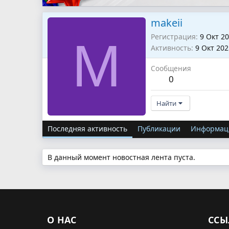
makeii
Регистрация
9 Окт 2
M
Активность
9 Окт 202
Сообщения
0
Найти
Последняя активность
Публикации
Информац
В данный момент новостная лента пуста.
О НАС
ССЫ