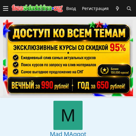
Вход
Регистрация
M
Mad MAggot