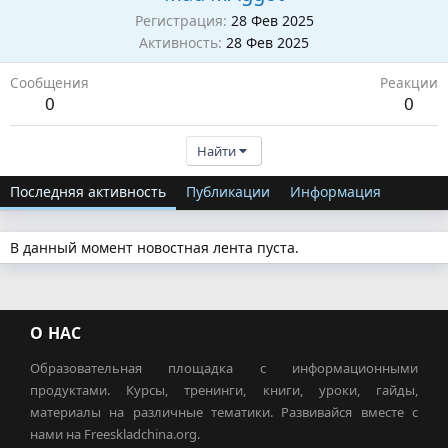
Регистрация
28 Фев 2025
Активность
28 Фев 2025
Сообщения
Реакции
0
0
Найти
Последняя активность
Публикации
Информация
В данный момент новостная лента пуста.
О НАС
Образовательная площадка с информационными
продуктами. Курсы, тренинги, книги, уроки, гайды,
материалы на различные тематики. Развивайся вместе с
нами на Freeskladchina.org.