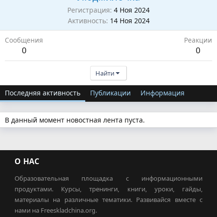
Регистрация
4 Ноя 2024
Активность
14 Ноя 2024
Сообщения
Реакции
0
0
Найти
Последняя активность
Публикации
Информация
В данный момент новостная лента пуста.
О НАС
Образовательная площадка с информационными
продуктами. Курсы, тренинги, книги, уроки, гайды,
материалы на различные тематики. Развивайся вместе с
нами на Freeskladchina.org.