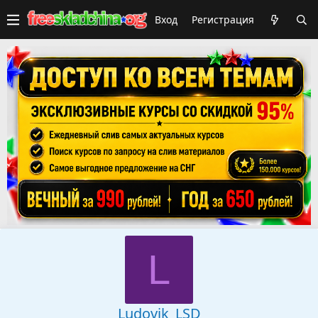
Вход
Регистрация
L
Ludovik_LSD