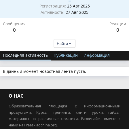
Регистрация
25 Авг 2025
Активность
27 Авг 2025
Сообщения
Реакции
0
0
Найти
Последняя активность
Публикации
Информация
В данный момент новостная лента пуста.
О НАС
Образовательная площадка с информационными
продуктами. Курсы, тренинги, книги, уроки, гайды,
материалы на различные тематики. Развивайся вместе с
нами на Freeskladchina.org.