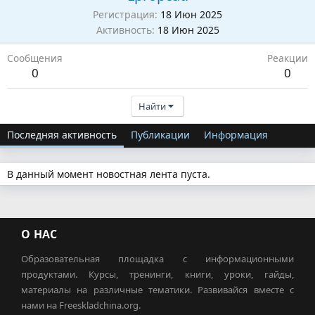
Регистрация
18 Июн 2025
Активность
18 Июн 2025
Сообщения
Реакции
0
0
Найти
Последняя активность
Публикации
Информация
В данный момент новостная лента пуста.
О НАС
Образовательная площадка с информационными
продуктами. Курсы, тренинги, книги, уроки, гайды,
материалы на различные тематики. Развивайся вместе с
нами на Freeskladchina.org.