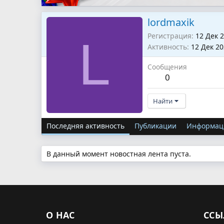
lordmaxik
Регистрация
12 Дек 
L
Активность
12 Дек 2
Сообщения
0
Найти
Последняя активность
Публикации
Информац
В данный момент новостная лента пуста.
О НАС
ССЫ