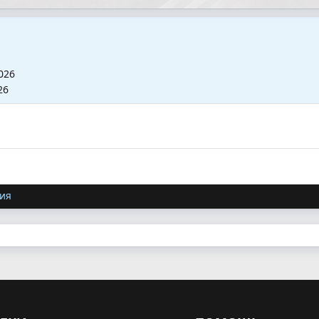
026
26
ия