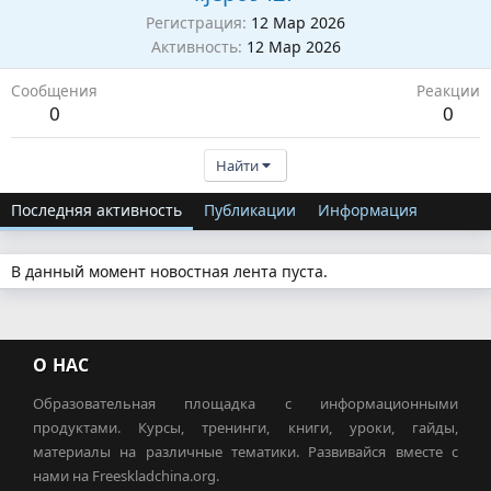
Регистрация
12 Мар 2026
Активность
12 Мар 2026
Сообщения
Реакции
0
0
Найти
Последняя активность
Публикации
Информация
В данный момент новостная лента пуста.
О НАС
Образовательная площадка с информационными
продуктами. Курсы, тренинги, книги, уроки, гайды,
материалы на различные тематики. Развивайся вместе с
нами на Freeskladchina.org.