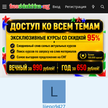
Вход
Регистрация
L
lijepo9427