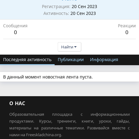
Регистрация
20 Сен 2023
Активность
20 Сен 2023
Сообщения
Реакции
0
0
Найти
Последняя активность
Публикации
Информация
В данный момент новостная лента пуста.
О НАС
Образовательная площадка с информационными
продуктами. Курсы, тренинги, книги, уроки, гайды,
материалы на различные тематики. Развивайся вместе с
нами на Freeskladchina.org.