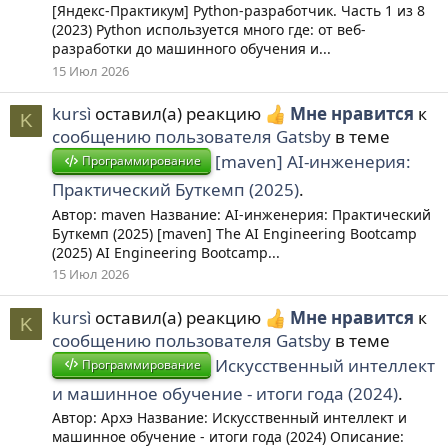
[Яндекс-Практикум] Python-разработчик. Часть 1 из 8
(2023) Python используется много где: от веб-
разработки до машинного обучения и...
15 Июл 2026
kursì
оставил(а) реакцию
Мне нравится
к
K
сообщению пользователя Gatsby
в теме
[maven] AI-инженерия:
Программирование
Практический Буткемп (2025)
.
Автор: maven Название: AI-инженерия: Практический
Буткемп (2025) [maven] The AI Engineering Bootcamp
(2025) AI Engineering Bootcamp...
15 Июл 2026
kursì
оставил(а) реакцию
Мне нравится
к
K
сообщению пользователя Gatsby
в теме
Искусственный интеллект
Программирование
и машинное обучение - итоги года (2024)
.
Автор: Архэ Название: Искусственный интеллект и
машинное обучение - итоги года (2024) Описание: