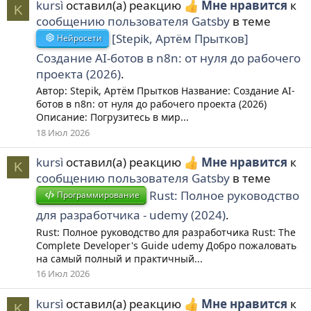
kursì
оставил(а) реакцию
Мне нравится
к
K
сообщению пользователя Gatsby
в теме
[Stepik, Артём Прытков]
Нейросети
Создание AI-ботов в n8n: от нуля до рабочего
проекта (2026)
.
Автор: Stepik, Артём Прытков Название: Создание AI-
ботов в n8n: от нуля до рабочего проекта (2026)
Описание: Погрузитесь в мир...
18 Июл 2026
kursì
оставил(а) реакцию
Мне нравится
к
K
сообщению пользователя Gatsby
в теме
Rust: Полное руководство
Программирование
для разработчика - udemy (2024)
.
Rust: Полное руководство для разработчика Rust: The
Complete Developer's Guide udemy Добро пожаловать
на самый полный и практичный...
16 Июл 2026
kursì
оставил(а) реакцию
Мне нравится
к
K