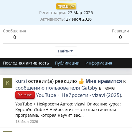
ПРЕМИУМ
Регистрация
27 Мар 2026
Активность
27 Июл 2026
Сообщения
Реакции
0
0
Найти
Последняя активность
Публикации
Информация
kursì
оставил(а) реакцию
Мне нравится
к
K
сообщению пользователя Gatsby
в теме
YouTube + Нейросети - vizavi (2025)
.
Youtube
YouTube + Нейросети Автор: vizavi Описание курса:
Курс «YouTube + Нейросети» — это практическая
программа, которая научит вас...
18 Июл 2026