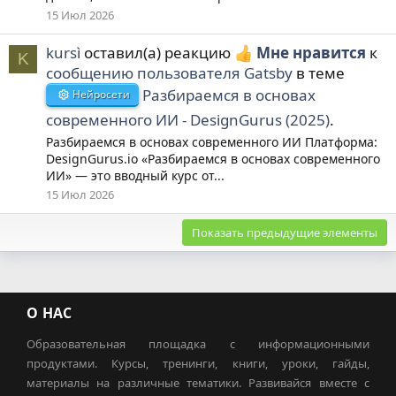
15 Июл 2026
kursì
оставил(а) реакцию
Мне нравится
к
K
сообщению пользователя Gatsby
в теме
Разбираемся в основах
Нейросети
современного ИИ - DesignGurus (2025)
.
Разбираемся в основах современного ИИ Платформа:
DesignGurus.io «Разбираемся в основах современного
ИИ» — это вводный курс от...
15 Июл 2026
Показать предыдущие элементы
О НАС
Образовательная площадка с информационными
продуктами. Курсы, тренинги, книги, уроки, гайды,
материалы на различные тематики. Развивайся вместе с