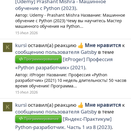
[Udemy] Prashant Mishra - Машинное
обучение с Python (2023)
.
Автор: Udemy - Prashant Mishra Название: Машинное
обучение с Python (2023) Чему вы научитесь Мастер
машинного обучения на Python...
15 Июл 2026
kursì
оставил(а) реакцию
Мне нравится
к
K
сообщению пользователя Gatsby
в теме
[itProger] Профессия
Программирование
«Python разработчик» (2021)
.
Автор: itProger Название: Профессия «Python
разработчик» (2021) 10 недель длительность! 50 часов
время обучения! Программа...
15 Июл 2026
kursì
оставил(а) реакцию
Мне нравится
к
K
сообщению пользователя Gatsby
в теме
[Яндекс-Практикум]
Программирование
Python-разработчик. Часть 1 из 8 (2023)
.