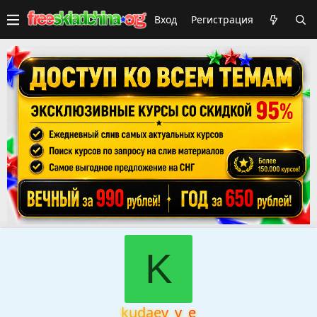
Вход
Регистрация
K
kudaev_v_e