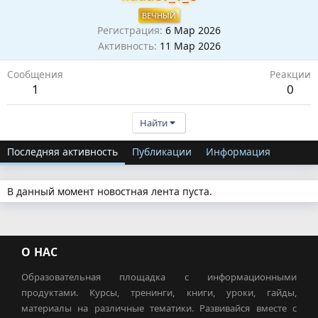
ВЕЧНЫЙ
Регистрация
6 Мар 2026
Активность
11 Мар 2026
Сообщения
Реакции
1
0
Найти
Последняя активность
Публикации
Информация
В данный момент новостная лента пуста.
О НАС
Образовательная площадка с информационными
продуктами. Курсы, тренинги, книги, уроки, гайды,
материалы на различные тематики. Развивайся вместе с