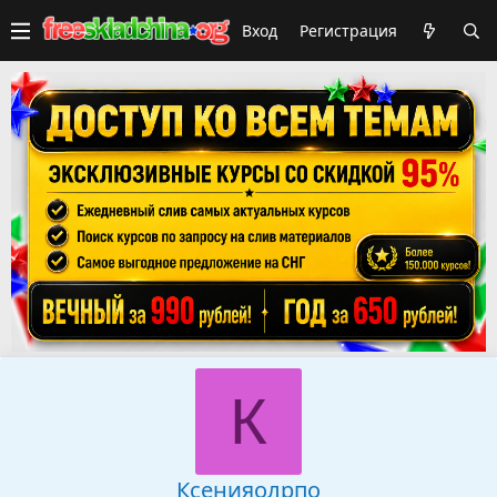
Вход
Регистрация
К
Ксенияолрпо