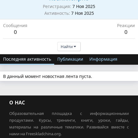
Регистрация
7 Ноя 2025
Активность
7 Ноя 2025
Сообщения
Реакции
0
0
Найти
Последняя активность
Публикации
Информация
В данный момент новостная лента пуста.
О НАС
Образовательная площадка с информационными
продуктами. Курсы, тренинги, книги, уроки, гайды,
материалы на различные тематики. Развивайся вместе с
нами на Freeskladchina.org.