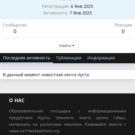
Регистрация
6 Янв 2025
Активность
7 Янв 2025
Сообщения
Реакции
0
0
Найти
Последняя активность
Публикации
Информация
В данный момент новостная лента пуста.
О НАС
Образовательная площадка с информационными
продуктами. Курсы, тренинги, книги, уроки, гайды,
материалы на различные тематики. Развивайся вместе с
нами на Freeskladchina.org.