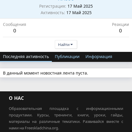
Регистрация
17 Май 2025
Активность
17 Май 2025
Сообщения
Реакции
0
0
Найти
Последняя активность
Публикации
Информация
В данный момент новостная лента пуста.
О НАС
Образовательная площадка с информационными
продуктами. Курсы, тренинги, книги, уроки, гайды,
материалы на различные тематики. Развивайся вместе с
нами на Freeskladchina.org.