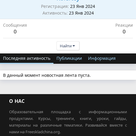
Регистрация
23 Янв 2024
Активность
23 Янв 2024
Сообщения
Реакции
0
0
Найти
Последняя активность
Публикации
Информация
В данный момент новостная лента пуста.
О НАС
Образовательная площадка с информационными
продуктами. Курсы, тренинги, книги, уроки, гайды,
материалы на различные тематики. Развивайся вместе с
нами на Freeskladchina.org.