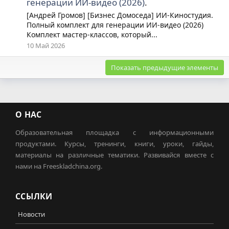
генерации ИИ-видео (2026)
.
[Андрей Громов] [Бизнес Домоседа] ИИ-Киностудия.
Полный комплект для генерации ИИ-видео (2026)
Комплект мастер-классов, который...
10 Май 2026
Показать предыдущие элементы
О НАС
Образовательная площадка с информационными
продуктами. Курсы, тренинги, книги, уроки, гайды,
материалы на различные тематики. Развивайся вместе с
нами на Freeskladchina.org.
ССЫЛКИ
Новости