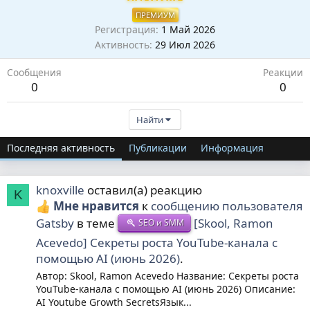
ПРЕМИУМ
Регистрация
1 Май 2026
Активность
29 Июл 2026
Сообщения
Реакции
0
0
Найти
Последняя активность
Публикации
Информация
knoxville
оставил(а) реакцию
K
Мне нравится
к
сообщению пользователя
Gatsby
в теме
[Skool, Ramon
SEO и SMM
Acevedo] Секреты роста YouTube-канала с
помощью AI (июнь 2026)
.
Автор: Skool, Ramon Acevedo Название: Секреты роста
YouTube-канала с помощью AI (июнь 2026) Описание:
AI Youtube Growth SecretsЯзык...