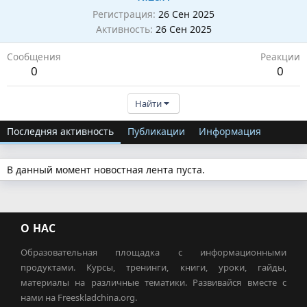
Регистрация
26 Сен 2025
Активность
26 Сен 2025
Сообщения
Реакции
0
0
Найти
Последняя активность
Публикации
Информация
В данный момент новостная лента пуста.
О НАС
Образовательная площадка с информационными
продуктами. Курсы, тренинги, книги, уроки, гайды,
материалы на различные тематики. Развивайся вместе с
нами на Freeskladchina.org.