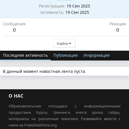
Регистрация
19 Сен 2025
Активность
19 Сен 2025
Сообщения
Реакции
0
0
Найти
Последняя активность
Публикации
Информация
В данный момент новостная лента пуста.
О НАС
Образовательная площадка с информационными
продуктами. Курсы, тренинги, книги, уроки, гайды,
материалы на различные тематики. Развивайся вместе с
нами на Freeskladchina.org.