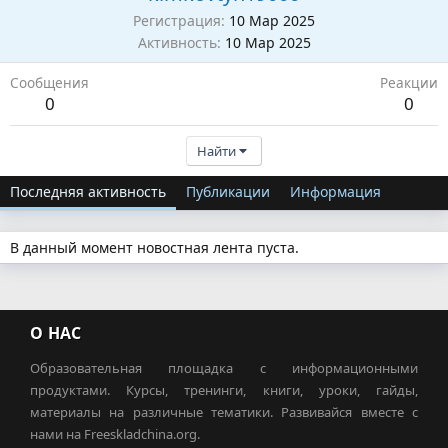
Регистрация
10 Мар 2025
Активность
10 Мар 2025
Сообщения
Реакции
0
0
Найти
Последняя активность
Публикации
Информация
В данный момент новостная лента пуста.
О НАС
Образовательная площадка с информационными
продуктами. Курсы, тренинги, книги, уроки, гайды,
материалы на различные тематики. Развивайся вместе с
нами на Freeskladchina.org.