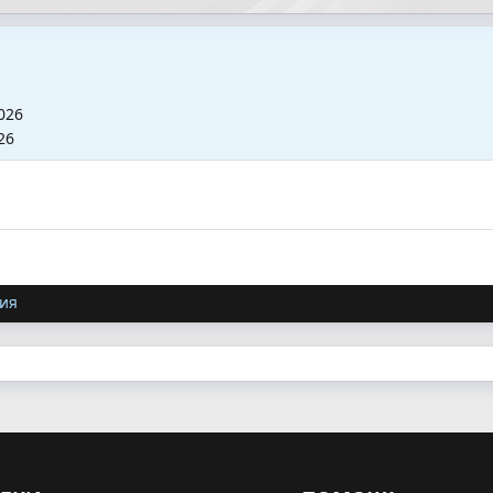
026
26
ия