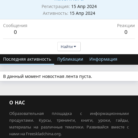
Регистрация
15 Апр 2024
Активность
15 Апр 2024
Сообщения
Реакции
0
0
Найти
Последняя активность
Публикации
Информация
В данный момент новостная лента пуста.
О НАС
Образовательная площадка с информационными
продуктами. Курсы, тренинги, книги, уроки, гайды,
материалы на различные тематики. Развивайся вместе с
нами на Freeskladchina.org.