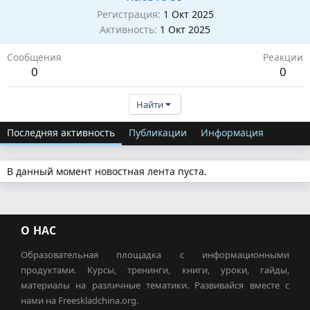
Регистрация
1 Окт 2025
Активность
1 Окт 2025
Сообщения
Реакции
0
0
Найти
Последняя активность
Публикации
Информация
В данный момент новостная лента пуста.
О НАС
Образовательная площадка с информационными
продуктами. Курсы, тренинги, книги, уроки, гайды,
материалы на различные тематики. Развивайся вместе с
нами на Freeskladchina.org.