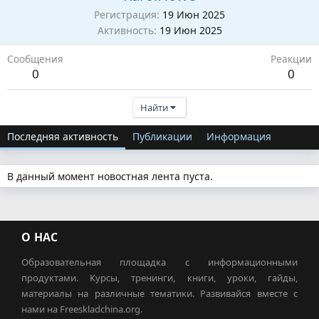
Регистрация
19 Июн 2025
Активность
19 Июн 2025
Сообщения
Реакции
0
0
Найти
Последняя активность
Публикации
Информация
В данный момент новостная лента пуста.
О НАС
Образовательная площадка с информационными
продуктами. Курсы, тренинги, книги, уроки, гайды,
материалы на различные тематики. Развивайся вместе с
нами на Freeskladchina.org.