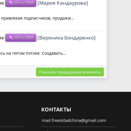
ме
[Мария Кандаурова]
SEO и SMM
, привлекая подписчиков, продажи...
ме
[Вероника Бондаренко]
SEO и SMM
ь на пятом потоке: Создавать...
Показать предыдущие элементы
КОНТАКТЫ
mail.freeskladchina@gmail.com