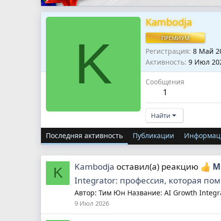
Kambodja
K
ПРЕМИУМ
Регистрация
8 Май 2
Активность
9 Июл 20
Сообщения
1
Найти
Последняя активность
Публикации
Информац
Kambodja
оставил(а) реакцию
М
K
Integrator: профессия, которая пом
Автор: Тим Юн Название: AI Growth Integra
9 Июл 2026