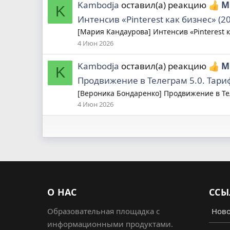
Kambodja
оставил(а) реакцию
М
K
Интенсив «Pinterest как бизнес» (2
[Мария Кандаурова] Интенсив «Pinterest к
4 Июн 2026
Kambodja
оставил(а) реакцию
М
K
Продвижение в Телеграм 5.0. Тариф
[Вероника Бондаренко] Продвижение в Теле
4 Июн 2026
О НАС
ССЫ
Образовательная площадка с
Ново
информационными продуктами.