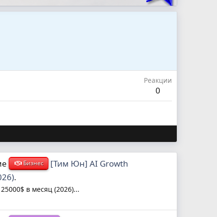
Реакции
0
ме
[Тим Юн] AI Growth
Бизнес
026)
.
5000$ в месяц (2026)...